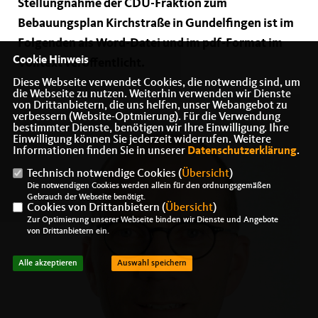
Stellungnahme der CDU-Fraktion zum
Bebauungsplan Kirchstraße in Gundelfingen ist im
Folgenden als Word-Datei und im pdf-Format im
Cookie Hinweis
Volltext veröffentlicht.
Diese Webseite verwendet Cookies, die notwendig sind, um
die Webseite zu nutzen. Weiterhin verwenden wir Dienste
von Drittanbietern, die uns helfen, unser Webangebot zu
verbessern (Website-Optmierung). Für die Verwendung
bestimmter Dienste, benötigen wir Ihre Einwilligung. Ihre
Einwilligung können Sie jederzeit widerrufen. Weitere
Informationen finden Sie in unserer
Datenschutzerklärung
.
Technisch notwendige Cookies (
Übersicht
)
Die notwendigen Cookies werden allein für den ordnungsgemäßen
Gebrauch der Webseite benötigt.
Cookies von Drittanbietern (
Übersicht
)
Zur Optimierung unserer Webseite binden wir Dienste und Angebote
von Drittanbietern ein.
Alle akzeptieren
Auswahl speichern