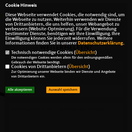
Cookie Hinweis
WIR FREUEN UNS ÜBER IHRE
Diese Webseite verwendet Cookies, die notwendig sind, um
die Webseite zu nutzen. Weiterhin verwenden wir Dienste
FRAGEN, ANREGUNGEN UND
von Drittanbietern, die uns helfen, unser Webangebot zu
verbessern (Website-Optmierung). Für die Verwendung
KOMMENTARE.
bestimmter Dienste, benötigen wir Ihre Einwilligung. Ihre
WIE KÖNNEN WIR IHNEN
Einwilligung können Sie jederzeit widerrufen. Weitere
Informationen finden Sie in unserer
Datenschutzerklärung
.
WEITERHELFEN?
Technisch notwendige Cookies (
Übersicht
)
Die notwendigen Cookies werden allein für den ordnungsgemäßen
Gebrauch der Webseite benötigt.
Cookies von Drittanbietern (
Übersicht
)
Zur Optimierung unserer Webseite binden wir Dienste und Angebote
von Drittanbietern ein.
Alle akzeptieren
Auswahl speichern