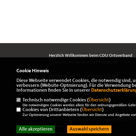
Herzlich Willkommen beim CDU Ortsverband
Gundelfingen/Wildtal und Heuweiler
Cookie Hinweis
IMPRESSUM
DATENSCHUTZ
Diese Webseite verwendet Cookies, die notwendig sind, u
KONTAKT
verbessern (Website-Optmierung). Für die Verwendung best
Informationen finden Sie in unserer
Datenschutzerklärun
Technisch notwendige Cookies (
Übersicht
)
Die notwendigen Cookies werden allein für den ordnungsgemäßen Gebra
Cookies von Drittanbietern (
Übersicht
)
Zur Optimierung unserer Webseite binden wir Dienste und Angebote von 
@2026 CDU Ortsverband Gundelfingen/Wildtal und
Heuweiler
Alle akzeptieren
Auswahl speichern
Alle Rechte vorbehalten.