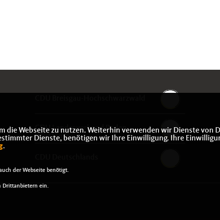
CDU Breisgau-Hochschwarzwald
CDU Landesverband Baden-
m die Webseite zu nutzen. Weiterhin verwenden wir Dienste von D
Württemberg
immter Dienste, benötigen wir Ihre Einwilligung. Ihre Einwilligu
g
.
CDU Deutschlands
uch der Webseite benötigt.
Drittanbietern ein.