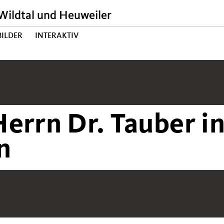
ildtal und Heuweiler
BILDER
INTERAKTIV
errn Dr. Tauber i
n